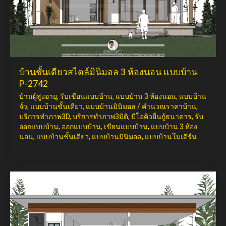
บ้านชั้นเดียวสไตล์มินิมอล 3 ห้องนอน แบบบ้าน
P-2742
บ้านผู้สูงอายุ
,
รับเขียนแบบบ้าน
,
แบบบ้าน 3 ห้องนอน
,
แบบบ้าน
จั่ว
,
แบบบ้านชั้นเดียว
,
แบบบ้านมินิมอล
/
คำนวณราคาบ้าน
,
บริการทำภาพ3D
,
บริการทำภาพ3มิติ
,
บีโอคิวยื่นกู้ธนาคาร
,
รับ
ออกแบบบ้าน
,
ออกแบบบ้าน
,
เขียนแบบบ้าน
,
แบบบ้าน 3 ห้อง
นอน
,
แบบบ้านชั้นเดียว
,
แบบบ้านมินิมอล
,
แบบบ้านโมเดิร์น