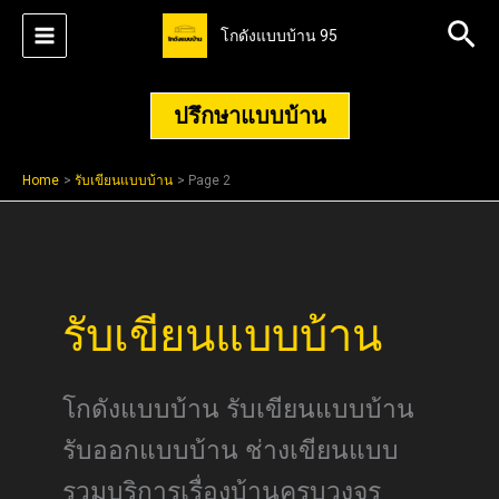
Skip
Sea
โกดังแบบบ้าน 95
to
content
ปรึกษาแบบบ้าน
Home
รับเขียนแบบบ้าน
Page 2
รับเขียนแบบบ้าน
โกดังแบบบ้าน รับเขียนแบบบ้าน
รับออกแบบบ้าน ช่างเขียนแบบ
รวมบริการเรื่องบ้านครบวงจร