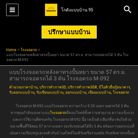
Skip
Sea
โกดังแบบบ้าน 95
to
content
ปรึกษาแบบบ้าน
Home
โรงจอดรถ
แบบโรงจอดรถหลังคาทรงปั้นหยา ขนาด 57 ตร.ม. สามารถจอดรถได้ 3 คัน โรง
จอดรถ M-092
แบบโรงจอดรถหลังคาทรงปั้นหยา ขนาด 57 ตร.ม.
สามารถจอดรถได้ 3 คัน โรงจอดรถ M-092
คำนวณราคาบ้าน
,
บริการทำภาพ3D
,
บริการทำภาพ3มิติ
,
บีโอคิวยื่นกู้ธนาคาร
,
รับออกแบบบ้าน
,
รับเขียนแบบบ้าน
,
ออกแบบบ้าน
,
เขียนแบบบ้าน
,
โรงจอดรถ
โรงจอดรถ M-092 แบบโรงจอดรถ ความกว้าง 9.20 เมตร จอดรถได้ 3 คัน
หากคุณกำลังมองหาแบบ
โรงจอดรถ
ที่ตอบโจทย์ทั้งความสวยงาม ความแข็งแรง
และการใช้งานที่ครบครัน โรงจอดรถ M-092 นี้อาจเป็นตัวเลือกที่น่าสนใจด้วย
ขนาดพื้นที่ใช้สอย 57 ตารางเมตร รองรับรถยนต์ได้ถึง 3 คัน พร้อมการออกแบบที่
เน้นความเรียบหรูและลงตัวกับบ้านสไตล์โมเดิร์นหรือร่วมสมัย กับหลังคาทรงปั้นห