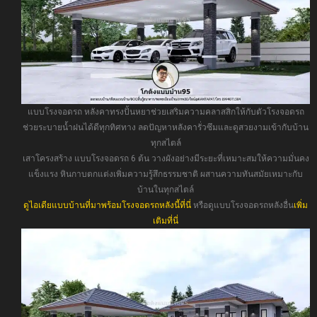
แบบโรงจอดรถ หลังคาทรงปั้นหยาช่วยเสริมความคลาสสิกให้กับตัวโรงจอดรถ
ช่วยระบายน้ำฝนได้ดีทุกทิศทาง ลดปัญหาหลังคารั่วซึมและดูสวยงามเข้ากับบ้าน
ทุกสไตล์
เสาโครงสร้าง แบบโรงจอดรถ 6 ต้น วางผังอย่างมีระยะที่เหมาะสมให้ความมั่นคง
แข็งแรง หินกาบตกแต่งเพิ่มความรู้สึกธรรมชาติ ผสานความทันสมัยเหมาะกับ
บ้านในทุกสไตล์
ดูไอเดียแบบบ้านที่มาพร้อมโรงจอดรถหลังนี้ที่นี่
หรือดูแบบโรงจอดรถหลังอื่น
เพิ่ม
เติมที่นี่