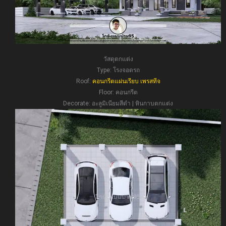
วัสดุตกแต่ง
Type: โรงจอดรถ
Roof:
คอนกรีตแผ่นเรียบ เพรสทีจ
Floor: คอนกรีต
Decorate: อะลูมิเนียมสีดำ | หินกาบตกแต่ง