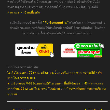
ท่านไหนที่กำลังจะสร้างบ้านและอยากทราบราคาก่อสร้างบ้านในปัจจุบันยัง
สามารถดูรายละเอียดประกอบการตัดสินใจในการจ้างช่างหรืออื่น ๆ ได้ที่นี่
คำนวณราคาบ้านเบื้องต้น
สนใจเขียนแบบบ้าน คลิ๊ก!!
” รับเขียนแบบบ้าน “
เติมเต็มความฝันของคุณด้วย
บ้านที่ออกแบบอย่างพิถีพิถัน ใช้ประโยชน์จากพื้นที่ได้อย่างเต็มที่ตอบโจทย์ทุก
ความต้องการทั้งในเรื่องของฟังก์ชันและความสวยงาม !!
แบบโรงจอดรถ คล้ายกัน
ไอเดียโรงจอดรถ 72 ตร.ม. หลังคาทรงปั้นหยากันแดดและฝน จอดรถได้ 4 คัน
แบบโรงจอดรถ M-084
งานเขียนแบบ M-035-แบบสามมิติโรงจอดรถ พื้นที่ใช้สอยรวม 40 ตารางเมตร
แบบบ้าน3มิติ M-038-โรงจอดรถดีไซน์สวย แบบบ้านทรงปั้นหยา หลังคาแข็งแรง
ทนทาน