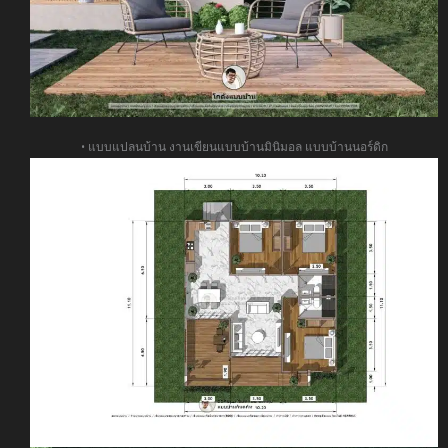
• แบบแปลนบ้าน งานเขียนแบบบ้านมินิมอล แบบบ้านนอร์ดิก