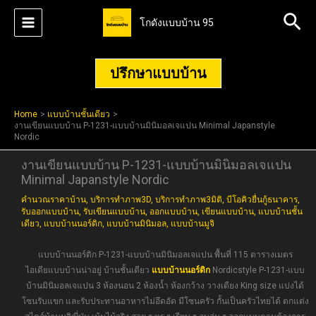
Skip
Sea
โกดังแบบบ้าน 95
to
content
ปรึกษาแบบบ้าน
Home
แบบบ้านชั้นเดียว
งานเขียนแบบบ้าน P-1231-แบบบ้านมินิมอลเจแปน Minimal Japanstyle
Nordic
งานเขียนแบบบ้าน P-1231-แบบบ้านมินิมอลเจแปน
Minimal Japanstyle Nordic
คำนวณราคาบ้าน
,
บริการทำภาพ3D
,
บริการทำภาพ3มิติ
,
บีโอคิวยื่นกู้ธนาคาร
,
รับออกแบบบ้าน
,
รับเขียนแบบบ้าน
,
ออกแบบบ้าน
,
เขียนแบบบ้าน
,
แบบบ้านชั้น
เดียว
,
แบบบ้านนอร์ดิก
,
แบบบ้านมินิมอล
,
แบบบ้านมูจิ
แบบบ้านนอร์ดิก P-1231-แบบบ้านมินิมอลเจแปน พื้นที่ 115 ตารางเมตร
ไอเดียแบบบ้านน่าอยู่ บ้านชั้นเดียว
แบบบ้านนอร์ดิก
Nordicstyle P-1231-แบบ
บ้านมินิมอลเจแปน 3 ห้องนอน 2 ห้องน้ำ ห้องกว้าง วางเตียง King size แบ่งได้
โซนรับแขก และรับประทานอาหารไม่อึดอัด มีโซนครัว กั้นเป็นครัวไทยได้ ตกแต่ง