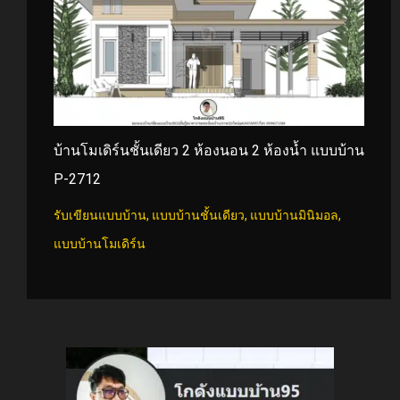
บ้านโมเดิร์นชั้นเดียว 2 ห้องนอน 2 ห้องน้ำ แบบบ้าน
P-2712
รับเขียนแบบบ้าน
,
แบบบ้านชั้นเดียว
,
แบบบ้านมินิมอล
,
แบบบ้านโมเดิร์น