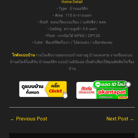
Home Detail
• Type : บ้านนอร์ดิก
• Area : 115 ตารางเมตร
• Roof : คอนกรีตแบบเรียบ / เมทัลชีส / คสล.
• Ceiling : ความสูงฝ้า 3.0 เมตร
• Floor : แกรนิตโต้ 60*60 / 20*120
• Color : สีอะคริลิคกึ่งเงา / ไม้ตกแต่ง / บล็อกช่องลม
โกดังแบบบ้าน
รวมไอเดียงานออกแบบบ้านน่าอยู่ บ้านและสวย งานเขียนแบบ
บ้านสไตล์โมเดิร์น บ้านนอร์ดิก แบบบ้านมินิมอล เป็นตัวเลือกให้คุณตัดสินใจเรื่อง
บ้าน
←
Previous Post
Next Post
→