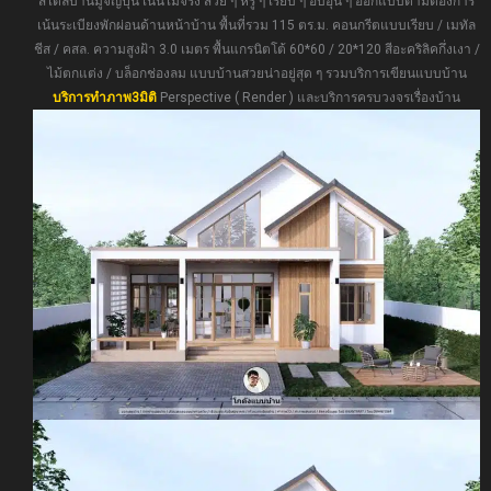
สไตล์บ้านมูจิญี่ปุ่น เน้นไม้จริง สวย ๆ หรู ๆ เรียบ ๆ อบอุ่น ๆ ออกแบบตามต้องการ
เน้นระเบียงพักผ่อนด้านหน้าบ้าน พื้นที่รวม 115 ตร.ม. คอนกรีตแบบเรียบ / เมทัล
ชีส / คสล. ความสูงฝ้า 3.0 เมตร พื้นแกรนิตโต้ 60*60 / 20*120 สีอะคริลิคกึ่งเงา /
ไม้ตกแต่ง / บล็อกช่องลม แบบบ้านสวยน่าอยู่สุด ๆ รวมบริการเขียนแบบบ้าน
บริการทำภาพ3มิติ
Perspective ( Render ) และบริการครบวงจรเรื่องบ้าน