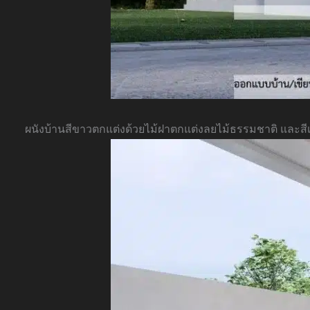
ผนังบ้านสีขาวตกแต่งด้วยไม้ฝาตกแต่งลยไม้ธรรมชาติ และสี