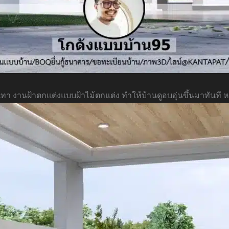
เทา งานฝ้าตกแต่งแบบฝ้าไม้ตกแต่ง ทำให้บ้านดูอบอุ่นขึ้นมาทั