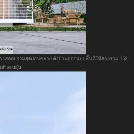
ากาศดดยรวมสุดผ่อนคลาย ตัวบ้านออกแบบพื้นที่ใช้สอยรวม 152
ย่างอบอุ่น