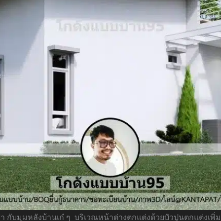
้า กับมุมหลังบ้านเก๋ ๆ บริเวณหน้าต่างตกแต่งด้วยบัวปูนตกแต่งเพิ่มล