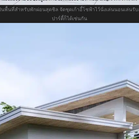
้นที่สำหรับพักผ่อนสุดชิล จัดชุดเก้าอี้โซฟ้าไว้นั่งเล่นนอนเล่นรับลม
ปาร์ตี้ก็ได้เช่นกัน