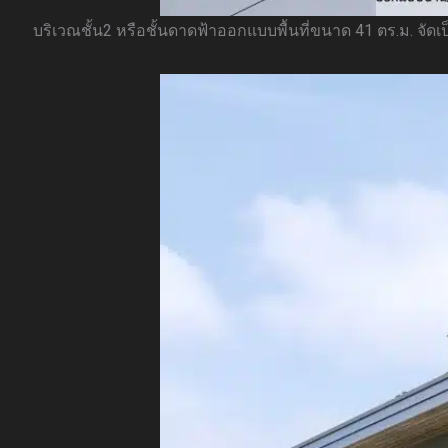
บริเวณชั้น2 หรือชั้นดาดฟ้าออกแบบพื้นที่ขนาด 41 ตร.ม. จัดเป็นพื