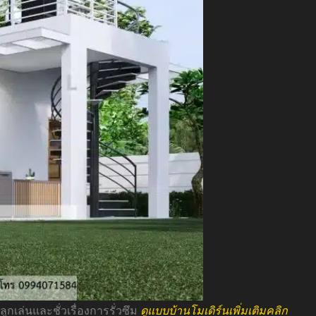
ูกเล่นและชั่วเรื่องการรั่วซึม
ดูแบบบ้านโมเดิร์นเพิ่มเติมคลิก