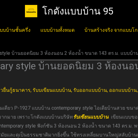
โกดังแบบบ้าน 95
บบบ้านชั้นครึ่ง
แบบบ้านทั้งหมด
บ้านสร้างจริง จากแบบโก
tyle บ้านยอดนิยม 3 ห้องนอน 2 ห้องน้ำ ขนาด 143 ตร.ม. แบบบ้าน
ry style บ้านยอดนิยม 3 ห้องนอ
ิวยื่นกู้ธนาคาร
,
รับบเขียนแบบบ้าน
,
รับออกแบบบ้าน
,
ออกแบบบ้าน
้นเดียว P-1927 แบบบ้าน contemporary style ไอเดียบ้านสวย ขนาด
มากมาย เพราะโกดังแบบบ้านบริษัท
รับเขียนแบบบ้าน
เขียนแบบขออน
temporary style ฟังก์ชัน 3 ห้องนอน 2 ห้องน้ำ ขนาด 143 ตร.ม. 
ยและดุเป็นธรรมชาติมากยิ่งขึ้น ใช้ทรงเหลี่ยมบานใหญ่สลับบ้านเล็