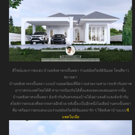
ดีไซน์และการตแต่ง บ้านหลังคาทรงปั้นหยา ร่วมสมัยสไตล์มินิมอล โทนสีขาว
สบายตา
บ้านหลังคาทรงปั้นหยา แบบบ้านยอดนิยมที่มีความสวยงามสามารถเข้ากับสภาพ
อากาศประเทศไทยได้ดี สามารถป้องกันได้ทั้งแสงแดดและฝนนอกจากนั้น
บ้านหลังคาทรงปั้นหยา ยังเข้ากันกับทรงของบ้านได้อย่างลงตัวและยังเข้ากับ
สไตล์การตกแต่งที่หลากหลายอีกด้วย หลังนี้จะเป็นอีกหนึ่งไอเดียบ้านทรงปั้นหยา
ที่มาพร้อมการตกแต่งแบบร่วมสมัยสไตล์มินิมอลน่ารัก ๆ ใช้หลังคาบ้านแบบ
ซี
แพคโมเนีย