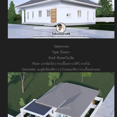
วัสดุตกแต่ง
Type: ปั้นหยา
Roof: ซีแพคโมเนีย
Floor: แกรนิตโต | กระเบื้องยาง SPC ลายไม้
Decorate: อะลูมิเนียมสีขาว | บัวคอนกรีต | กระเบื้องตกแต่ง