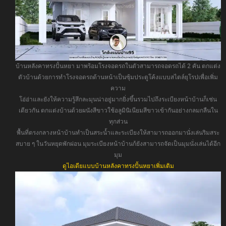
บ้านหลังคาทรงปั้นหยา มาพร้อมโรงจอดรถในตัวสามารถจอดรถได้ 2 คัน ตกแต่ง
ตัวบ้านด้วยการทำโรงจอดรถด้านหน้าเป็นซุ้มประตูโค้งแบบสไตล์ยุโรปเพื่อเพิ่ม
ความ
โอ่อ่าและยังให้ความรู้สึกละมุนน่าอยู่มากยิ่งขึ้นรวมไปถึงระเบียงหน้าบ้านก็เช่น
เดียวกัน ตกแต่งบ้านด้วยผนังสีขาวใช้อลูมินิเนียมสีขาวเข้ากันอย่างกลมกลืนใน
ทุกส่วน
พื้นที่ตรงกลางหน้าบ้านทำเป็นสระน้ำและระเบียงให้สามารถออกมานั่งเล่นริมสระ
สบาย ๆ ในวันหยุดพักผ่อน มุมระเบียงหน้าบ้านก้ยังสามารถจัดเป็นมุมนั่งเล่นได้อีก
มุม
ดูไอเดียแบบบ้านหลังคาทรงปั้นหยาเพิ่มเติม