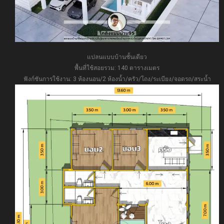
แปลนแบบบ้านชั้นเดียว
พื้นที่ใช้สอยรวม: 140 ตารางเมตร
ฟังก์ชันการใช้งาน: 3 ห้องนอน/2 ห้องน้ำ/ครัว/โถง/ระเบียง/จอดรถ/สระน้ำ