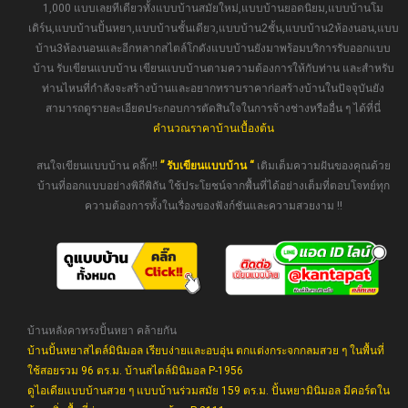
1,000 แบบเลยทีเดียวทั้งแบบบ้านสมัยใหม่,แบบบ้านยอดนิยม,แบบบ้านโม
เดิร์น,แบบบ้านปั้นหยา,แบบบ้านชั้นเดียว,แบบบ้าน2ชั้น,แบบบ้าน2ห้องนอน,แบบ
บ้าน3ห้องนอนและอีกหลากสไตล์โกดังแบบบ้านยังมาพร้อมบริการรับออกแบบ
บ้าน รับเขียนแบบบ้าน เขียนแบบบ้านตามความต้องการให้กับท่าน และสำหรับ
ท่านไหนที่กำลังจะสร้างบ้านและอยากทราบราคาก่อสร้างบ้านในปัจจุบันยัง
สามารถดูรายละเอียดประกอบการตัดสินใจในการจ้างช่างหรืออื่น ๆ ได้ที่นี่
คำนวณราคาบ้านเบื้องต้น
สนใจเขียนแบบบ้าน คลิ๊ก!!
” รับเขียนแบบบ้าน “
เติมเต็มความฝันของคุณด้วย
บ้านที่ออกแบบอย่างพิถีพิถัน ใช้ประโยชน์จากพื้นที่ได้อย่างเต็มที่ตอบโจทย์ทุก
ความต้องการทั้งในเรื่องของฟังก์ชันและความสวยงาม !!
บ้านหลังคาทรงปั้นหยา คล้ายกัน
บ้านปั้นหยาสไตล์มินิมอล เรียบง่ายและอบอุ่น ตกแต่งกระจกกลมสวย ๆ ในพื้นที่
ใช้สอยรวม 96 ตร.ม. บ้านสไตล์มินิมอล P-1956
ดูไอเดียแบบบ้านสวย ๆ แบบบ้านร่วมสมัย 159 ตร.ม. ปั้นหยามินิมอล มีคอร์ตใน