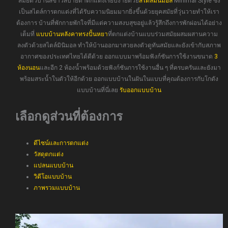
สมัยตัวบ้านสีขาวสบายตาตกแต่งเรียบง่ายด้วย
สไตล์มินิมอล
Minimal Style ซึง
เป็นสไตล์การตกแต่งที่ได้รับความนิยมมากยิ่งขึ้นด้วยยุคสมัยที่วุ่นวายทำให้เรา
ต้องการ บ้านที่พักกายพักใจที่มีแต่ความสงบสุขอยู่แล้วรู้สึกถึงการพักผ่อนได้อย่าง
เต็มที่
แบบบ้านหลังคาทรงปั้นหยา
ที่ตกแต่งบ้านแบบร่วมสมัยผสมผสานความ
ลงตัวด้วยสไตล์มินิมอล ทำให้บ้านออกมาสวยลงตัวดูทันสมัยและยังเข้ากับสภาพ
อากาศของประเทศไทยได้ดีด้วย ออกแบบมาพร้อมฟังก์ชันการใช้งานขนาด
3
ห้องนอน
และอีก 2 ห้องน้ำพร้อมด้วยฟังก์ชันการใช้งานอื่น ๆ ที่ครบครันและยังมา
พร้อมสระน้ำในตัวให้อีกด้วย ออกแบบบ้านในฝันในแบบที่คุณต้องการกับโกดัง
แบบบ้านที่นี่เลย
รับออกแบบบ้าน
เลือกดูส่วนที่ต้องการ
ดีไซน์และการตกแต่ง
วัสดุตกแต่ง
แปลนแบบบ้าน
วิดีโอแบบบ้าน
ภาพรวมแบบบ้าน