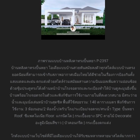
ภาพรวมแบบบ้านหลังคาทรงปั้นหยา P-2397
บ้านหลังคาทรงปั้นหยา ไอเดียแบบบ้านสวยทันสมัยลงตัวทุกสไตล์แบบบ้านทรง
ยอดนิยมที่สามารถเข้ากับสภาพอากาศเมืองไทยได้ดีช่วยในเรื่องการป้องกันทั้ง
แสงแดดและฝน ตกแต่งด้วยสไตล์ร่วมสมัยผสานความนินมอลเพิ่มความอ่อนช้อย
ด้วยซุ้มประตูทรงโค้งด้านหน้าบ้านโรงจอดรถและระเบียงทำให้บ้านดูละมุนยิ่งขึ้น
บ้านพร้อมโรงจอดรถในตัวและฟังก์ชันการใช้งานภายในที่สะดวกสบาย มีสระว่าย
น้ำและมุมนั่งเล่นหน้าบ้านสุดชิล พื้นที่ใช้สอยรวม: 140 ตารางเมตร ฟังก์ชันการ
ใช้งาน: 3 ห้องนอน/2 ห้องน้ำ/ครัว/โถง/ระเบียง/จอดรถ/สระน้ำ Type: ปั้นหยา
Roof: ซีแพคโมเนีย Floor: แกรนิตโต | กระเบื้องยาง SPC ลายไม้ Decorate:
อะลูมิเนียมสีขาว | บัวคอนกรีต | กระเบื้องตกแต่ง
โกดังแบบบ้านเว็บไซต์ที่มีไอเดียแบบบ้านให้รับชมหลากหลายมาสไตล์มากกว่า