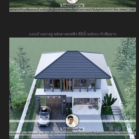
แบบบ้านน่าอยู่ หลังคาเพรสทีจ ที่มีน้ำหนักเบารั่วซึมยาก