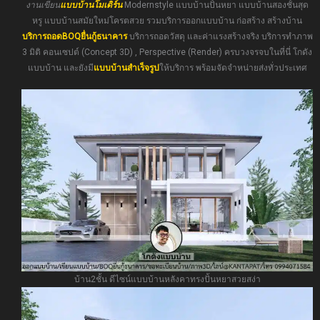
งานเขียน
แบบบ้านโมเดิร์น
Modernstyle แบบบ้านปั้นหยา แบบบ้านสองชั้นสุด
หรู แบบบ้านสมัยใหม่โครตสวย รวมบริการออกแบบบ้าน ก่อสร้าง สร้างบ้าน
บริการถอดBOQยื่นกู้ธนาคาร
บริการถอดวัสดุ และค่าแรงสร้างจริง บริการทำภาพ
3 มิติ คอนเซปต์ (Concept 3D) , Perspective (Render) ครบวงจรจบในที่นี่ โกดัง
แบบบ้าน และยังมี
แบบบ้านสำเร็จรูป
ให้บริการ พร้อมจัดจำหน่ายส่งทั่วประเทศ
บ้าน2ชั้น ดีไซน์แบบบ้านหลังคาทรงปั้นหยาสวยสง่า