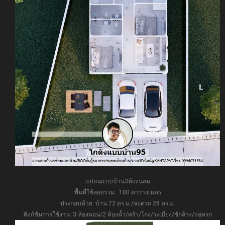
แปลนแบบบ้าน3ห้องนอน
พื้นที่ใช้สอยรวม: 100 ตารางเมตร
ประกอบด้วย: บ้าน 72 ตร.ม./จอดรถ 28 ตร.ม.
ฟังก์ชันการใช้งาน: 3 ห้องนอน/2 ห้องน้ำ/ครัว/โถง/ระเบียง/ซักล้าง/จอดรถ