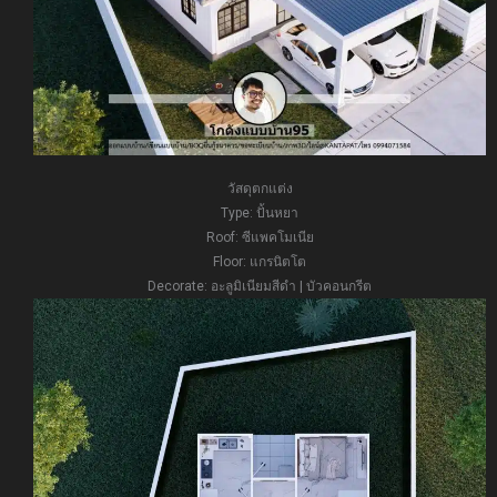
วัสดุตกแต่ง
Type: ปั้นหยา
Roof: ซีแพคโมเนีย
Floor: แกรนิตโต
Decorate: อะลูมิเนียมสีดำ | บัวคอนกรีต