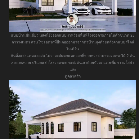
แบบบ้านชั้นเดียว หลังนี้ยังออกแบบมาพร้อมพื้นที่โรงจอดรถภายในตัวขนาด 28
ตารางเมตร ส่วนโรงจอดรถที่ยื่นต่อออกมาจากตัวบ้านมุงด้วยหลังคาแบบสไตล์
โมเดิร์น
กันทั้งแสงแดดและฝน ไม่ว่าจะฝนตกแดดออกก็หายห่วงสามารถจอดรถได้ 2 คัน
สะดวกสบาย บริเวณเสาโรงจอดรถตกแต่งต้นเสาด้วยบัวตกแต่งเพิ่มความโอ่อ่า
และ
ดูคลาสสิก