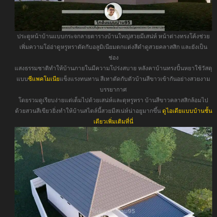
ประตูหน้าบ้านแบบกระจกลายตารางบ้านใหญ่สวยมีเสน่ห์ หน้าต่างทรงโค้งช่วย
เพิ่มความโอ่อ่าดูหรูหราตัดกับอลูมิเนียมตกแต่งสีดำดูสวยคลาสสิก และยังเป็น
ช่อง
แสงธรรมชาติทำให้บ้านภายในมีความโปร่งสบาย หลังคาบ้านทรงปั้นหยาใช้วัสดุ
แบบ
ซีแพคโมเนีย
แข็งแรงทนทาน สีเทาตัดกับตัวบ้านสีขาวเข้ากันอย่างสวยงาม
บรรยากาศ
โดยรวมดูเรียบง่ายแต่เต็มไปด้วยเสน่ห์และดุหรูหรา บ้านสีขาวคลาสสิกล้อมไป
ด้วยสวนสีเขียวยิ่งทำให้บ้านสไตล์นี้สวยมีสเน่ห์น่าอยูมากขึ้น
ดูไอเดียแบบบ้านชั้น
เดียวเพิ่มเติมที่นี่