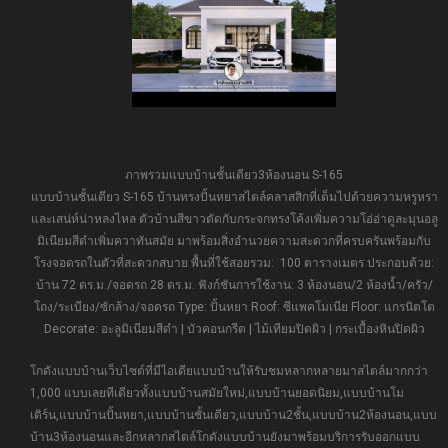
ภาพรวมแบบบ้านชั้นเดียว3ห้องนอน S-165
แบบบ้านชั้นเดียว S-165 บ้านทรงปั้นหยาสไตล์คลาสสิกที่เต็มไปด้วยความหรูหรา
และเสน่ห์น่าหลงไหล ตัวบ้านสีขาวตัดกับกระจกทรงโค้งเพิ่มความโอ่อ่าดูละมุนอลู
มิเนียมสีดำเพิ่มควาทันสมัย มาพร้อมสิ่งอำนวยความสะดวกที่ครบครันพร้อมกับ
โรงจอดรถในตัวที่สะดวกสบาย พื้นที่ใช้สอยรวม: 100 ตารางเมตร ประกอบด้วย:
บ้าน 72 ตร.ม./จอดรถ 28 ตร.ม. ฟังก์ชันการใช้งาน: 3 ห้องนอน/2 ห้องน้ำ/ครัว/
โถง/ระเบียง/ซักล้าง/จอดรถ Type: ปั้นหยา Roof: ซีแพคโมเนีย Floor: แกรนิตโต
Decorate: อะลูมิเนียมสีดำ | บัวคอนกรีต | ไม้เทียมปิดผิว | กระเบื้องหินปิดผิว
โกดังแบบบ้านเว็บไซต์ที่มีไอเดียแบบบ้านให้รับชมหลากหลายมาสไตล์มากกว่า
1,000 แบบเลยทีเดียวทั้งแบบบ้านสมัยใหม่,แบบบ้านยอดนิยม,แบบบ้านโม
เดิร์น,แบบบ้านปั้นหยา,แบบบ้านชั้นเดียว,แบบบ้าน2ชั้น,แบบบ้าน2ห้องนอน,แบบ
บ้าน3ห้องนอนและอีกหลากสไตล์โกดังแบบบ้านยังมาพร้อมบริการรับออกแบบ