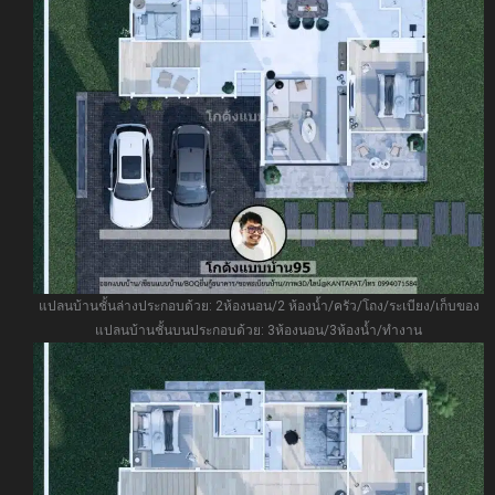
แปลนบ้านชั้นล่างประกอบด้วย: 2ห้องนอน/2 ห้องน้ำ/ครัว/โถง/ระเบียง/เก็บของ
แปลนบ้านชั้นบนประกอบด้วย: 3ห้องนอน/3ห้องน้ำ/ทำงาน