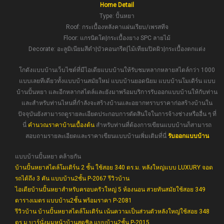
Home Detail
Type: ปั้นหยา
Roof: กระเบื้องหลังคาแผ่นเรียบ/เพรสทีจ
Floor: แกรนิตโต|กระเบื้องยาง SPC ลายไม้
Decorate: อะลูมิเนียมสีดำ|บัวคอนกรีต|ไม้เทียมปิดผิว|กระเบื้องตกแต่ง
โกดังแบบบ้านเว็บไซต์ที่มีไอเดียแบบบ้านให้รับชมหลากหลายสไตล์กว่า 1000
แบบเลยทีเดียวทั้งแบบบ้านสมัยใหม่ แบบบ้านยอดนิยม แบบบ้านโมเดิร์น แบบ
บ้านปั้นหยา และอีกหลากสไตล์และยังมาพร้อมบริการรับออกแบบบ้านให้กับท่าน
และสำหรับท่านไหนที่กำลังจะสร้างบ้านและอยากทราบราคาก่อสร้างบ้านใน
ปัจจุบันยังสามารถดูรายละเอียดประกอบการตัดสินใจในการจ้างช่างหรืออื่น ๆ ที่
นี่
คำนวณราคาบ้านเบื้องต้น
สำหรับท่านที่ต้องการเขียนแบบบ้านก็สามารถ
สอบถามรายละเอียดและราคาเขียนแบบบ้านเพิ่มเติมที่นี่
รับออกแบบบ้าน
แบบบ้านปั้นหยา คล้ายกัน
บ้านปั้นหยาสไตล์โมเดิร์น 2 ชั้น ใช้สอย 340 ตร.ม. หลังใหญ่แบบ LUXURY จอด
รถได้ถึง 3 คัน แบบบ้าน2ชั้น P-2067 รีวิวบ้าน
ไอเดียบ้านปั้นหยาสำหรับครอบครัวใหญ่ 5 ห้องนอน สวยทันสมัยใช้สอย 349
ตารางเมตร แบบบ้าน2ชั้น พร้อมราคา P-2081
รีวิวบ้าน บ้านปั้นหยาสไตล์โมเดิร์น เน้นความเป็นส่วนตัวหลังใหญ่ใช้สอย 348
ตร.ม.บาร์นั่งมุมหน้าบ้านสุดชิล แบบบ้าน2ชั้น P-2015