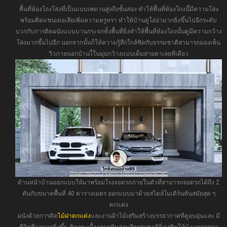
พื้นที่ห้องโถงโล่งที่เป็นแบบเพดานสูงถึงชั้นสอง ทำให้พื้นที่ห้องโถงนี้มีความโล่ง
พร้อมติดแชนเดอเลียเพิ่มความหรูหรา ทำให้บ้านดูโอ่อ่ามากยิ่งขึ้นไปอีกระดับ
บวกกับการติดผนังแบบบานกระจกทั้งพื้นที่ยิ่งทำให้พื้นที่ห้องโถงนั้นดูมีความกว้าง
โล่งมากขึ้นไปอีก นอกจากนั้นก็ให้ความรู้สึกใกล้ชิดกับธรรมชาติสามารถมองเห็น
วิวภายนอกบ้านไ้ในมุมกว้างแบบเต็มสายตาเลยทีเดียว
ด้านหน้าบ้านออกแบบให้มาพร้อมโรงจอดรถภายในตัวที่สามารถจอดรถได้ถึง 2
คันกับขนาดพื้นที่ 40 ตารางเมตร ออกแบบมาด้วยสไตล์โมเดิร์นทันสมัยสุด ๆ
ตกแต่ง
ผนังด้วยการติด
ไม้ฝาตกแต่ง
และงานฝ้าไม้เสริมสร้างบรรยากาศทีดูอบอุ่นและ มี
ชีวิตชีวามากยิ่งขึ้น ติดกระเบื้องลายหินอ่อนสีธรรมชาติยิ่งเสริมให้บ้านดูหรูหรา