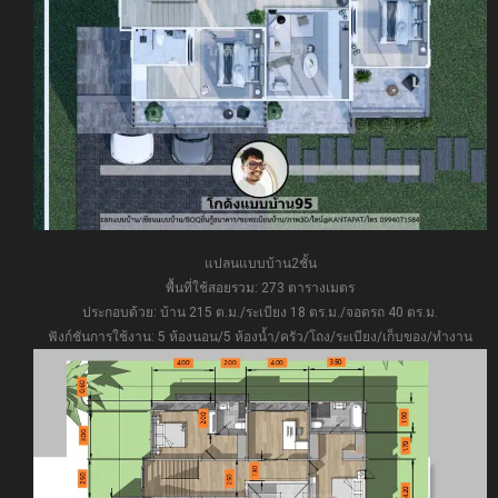
แปลนแบบบ้าน2ชั้น
พื้นที่ใช้สอยรวม: 273 ตารางเมตร
ประกอบด้วย: บ้าน 215 ต.ม./ระเบียง 18 ตร.ม./จอดรถ 40 ตร.ม.
ฟังก์ชันการใช้งาน: 5 ห้องนอน/5 ห้องน้ำ/ครัว/โถง/ระเบียง/เก็บของ/ทำงาน