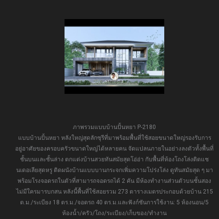
ภาพรวมแบบบ้านปั้นหยา P-2180
แบบบ้านปั้นหยา หลังใหญ่สุดลักซุรีที่มาพร้อมพื้นที่ใช้สอยขนาดใหญ่รองรับการ
อยู่อาศัยของครอบครัวขนาดใหญ่ได้หลายคน จัดแปลนภายในอย่างลงตัวทั้งพื้นที่
ชั้นบนและชั้นล่าง ตกแต่งบ้านสวยทันสมัยสุดโอ่อ่า กับพื้นที่ห้องโถงโล่งติดแช
นเดอเลียสุดหรู ติดผนังบ้านแบบบานกระจกเพิ่มความโปร่งโล่ง ดูทันสมัยสุด ๆ มา
พร้อมโรงจอดรถในตัวที่สามารถจอดรถได้ 2 คัน มีห้องทำงานส่วนตัวบนชั้นสอง
ไม่มีใครมารบกสน หลังนี้พื้นที่ใช้สอยรวม 273 ตารางเมตรประกอบด้วยบ้าน 215
ต.ม./ระเบียง 18 ตร.ม./จอดรถ 40 ตร.ม.และฟังก์ชันการใช้งาน: 5 ห้องนอน/5
ห้องน้ำ/ครัว/โถง/ระเบียง/เก็บของ/ทำงาน