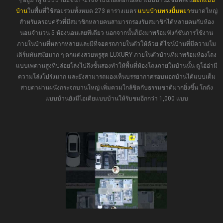
ๆ อยู่มาดู แบบบ้าน2ชั้น P-2180 เป็นไอเดียกันเลย แบบบ้าน2ชั้นหลังนี้
ออกแบบ
บ้าน
ในพื้นที่ใช้สอยรวมทั้งหมด 273 ตารางเมตร
แบบบ้านทรงปั้นหยา
ขนาดใหญ่
สำหรับครอบครัวที่มีสมาชิกหลายคนสามารถรองรับสมาชิกได้หลายคนกับห้อง
นอนจำนวน 5 ห้องนอนเลยทีเดียว นอกจากนั้นก็ยังมาพร้อมฟังก์ชันการใช้งาน
ภายในบ้านที่หลากหลายและมีที่จอดรถภายในตัวให้ด้วย ดีไซน์บ้านที่มีความโม
เดิร์นทันสมัยมาก ๆ ตกแต่งสวยหรูสุด LUXURY ภายในตัวบ้านที่มาพร้อมห้องโถง
แบบเพดานสูงที่ปล่อยโล่งไปถึงชั้นสองทำให้พื้นที่ห้องโถงภายในบ้านนั้น ดูโอ่อ่ามี
ความโล่งโปร่งมาก และยังสามารถมองเห็นบรรยากาศรอบนอกบ้านได้แบบเต็ม
สายตาผ่านผนังกระจกบานใหญ่ เพิ่มควมใกล้ชิดกับธรรมชาติมากยิ่งขึ้น โกดัง
แบบบ้านยังมีไอเดียแบบบ้านให้รับชมอีกกว่า 1,000 แบบ