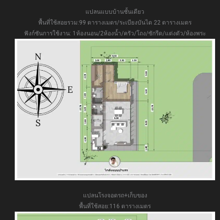
แปลนแบบบ้านชั้นเดียว
พื้นที่ใช้สอยรวม:99 ตารางเมตร/ระเบียงบันได 22 ตารางเมตร
ฟังก์ชันการใช้งาน: 1ห้องนอน/2ห้องน้ำ/ครัว/โถง/ซักรีด/แต่งตัว/ห้องพระ
แปลนโรงจอดรถ+เก็บของ
พื้นที่ใช้สอย:116 ตารางเมตร