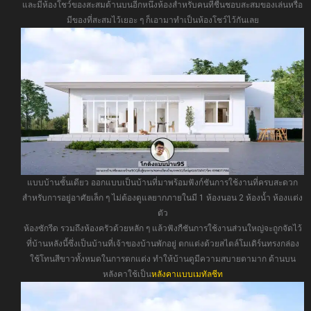
และมีห้องโชว์ของสะสมด้านบนอีกหนึ่งห้องสำหรับคนที่ชื่นชอบสะสมของเล่นหรือ
มีของที่สะสมไว้เยอะ ๆ ก็เอามาทำเป็นห้องโชว์ไว้กันเลย
แบบบ้านชั้นเดียว ออกแบบเป็นบ้านที่มาพร้อมฟังก์ชันการใช้งานที่ครบสะดวก
สำหรับการอยู่อาศัยเล็ก ๆ ไม่ต้องดูแลยากภายในมี 1 ห้องนอน 2 ห้องน้ำ ห้องแต่ง
ตัว
ห้องซักรีด รวมถึงห้องครัวด้วยหลัก ๆ แล้วฟังกืชันการใช้งานส่วนใหญ่จะถูกจัดไว้
ที่บ้านหลังนี้ซึ่งเป็นบ้านที่เจ้าของบ้านพักอยู่ ตกแต่งด้วยสไตล์โมเดิร์นทรงกล่อง
ใช้โทนสีขาวทั้งหมดในการตกแต่ง ทำให้บ้านดูมีความสบายตามาก ด้านบน
หลังคาใช้เป็น
หลังคาแบบเมทัลชีท