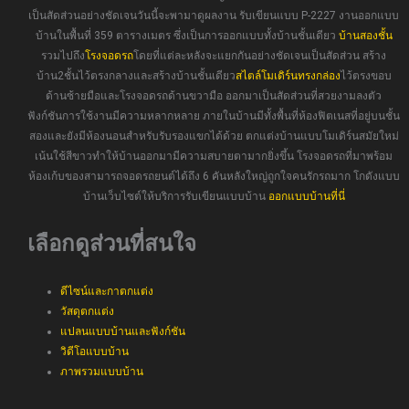
เป็นสัดส่วนอย่างชัดเจนวันนี้จะพามาดูผลงาน รับเขียนแบบ P-2227 งานออกแบบ
บ้านในพื้นที่ 359 ตารางเมตร ซึ่งเป็นการออกแบบทั้งบ้านชั้นเดียว
บ้านสองชั้น
รวมไปถึง
โรงจอดรถ
โดยที่แต่ละหลังจะแยกกันอย่างชัดเจนเป็นสัดส่วน สร้าง
บ้าน2ชั้นไว้ตรงกลางและสร้างบ้านชั้นเดียว
สไตล์โมเดิร์นทรงกล่อง
ไว้ตรงขอบ
ด้านซ้ายมือและโรงจอดรถด้านขวามือ ออกมาเป็นสัดส่วนที่สวยงามลงตัว
ฟังก์ชันการใช้งานมีความหลากหลาย ภายในบ้านมีทั้งพื้นที่ห้องฟิตเนสที่อยู่บนชั้น
สองและยังมีห้องนอนสำหรับรับรองแขกได้ด้วย ตกแต่งบ้านแบบโมเดิร์นสมัยใหม่
เน้นใช้สีขาวทำให้บ้านออกมามีความสบายตามากยิ่งขึ้น โรงจอดรถที่มาพร้อม
ห้องเก้บของสามารถจอดรถยนต์ได้ถึง 6 คันหลังใหญ่ถูกใจคนรักรถมาก โกดังแบบ
บ้านเว็บไซต์ให้บริการรับเขียนแบบบ้าน
ออกแบบบ้านที่นี่
เลือกดูส่วนที่สนใจ
ดีไซน์และกาตกแต่ง
วัสดุตกแต่ง
แปลนแบบบ้านและฟังก์ชัน
วิดีโอแบบบ้าน
ภาพรวมแบบบ้าน