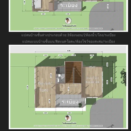
แปลนบ้านชั้นล่างประกอบด้วย:3ห้องนอน/2ห้องน้ำ/โถง/ระเบียง
แปลนแบบบ้านชั้นบน:ฟิตเนส-โยคะ/ห้องโชว์ของสะสม/ระเบียง