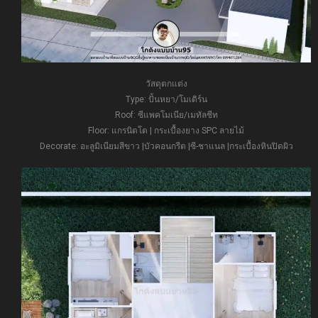
วัสดุตกแต่ง
Type: ปั้นหยา/โมเดิร์น
Roof: ซีแพคโมเนีย/เมทัลชีท
Floor: แกรนิตโต | กระเบื้องยาง SPC ลายไม้
Decorate: อะลูมิเนียมสีขาว |บัวคอนกรีต |ซี-ชาแนล |กระเบื้องหินปิดผิว