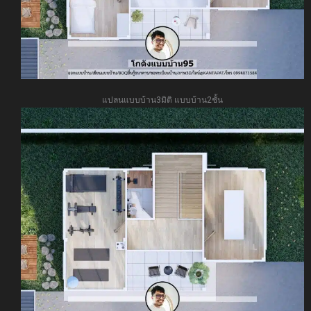
แปลนแบบบ้าน3มิติ แบบบ้าน2ชั้น