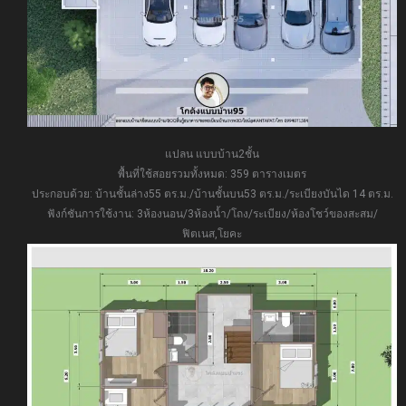
แปลน แบบบ้าน2ชั้น
พื้นที่ใช้สอยรวมทั้งหมด: 359 ตารางเมตร
ประกอบด้วย: บ้านชั้นล่าง55 ตร.ม./บ้านชั้นบน53 ตร.ม./ระเบียงบันได 14 ตร.ม.
ฟังก์ชันการใช้งาน: 3ห้องนอน/3ห้องน้ำ/โถง/ระเบียง/ห้องโชว์ของสะสม/
ฟิตเนส,โยคะ