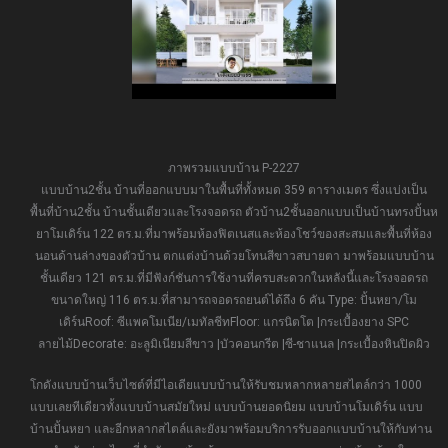
ภาพรวมแบบบ้าน P-2227
แบบบ้าน2ชั้น บ้านที่ออกแบบมาในพื้นที่ทั้งหมด 359 ตารางเมตร ซึ่งแบ่งเป็น
พื้นที่บ้าน2ชั้น บ้านชั้นเดียวและโรงจอดรถ ตัวบ้าน2ชั้นออกแบบเป็นบ้านทรงปั้นห
ยาโมเดิร์น 122 ตร.ม.ที่มาพร้อมห้องฟิตเนสและห้องโชว์ของสะสมและพื้นที่ห้อง
นอนด้านล่างของตัวบ้าน ตกแต่งบ้านด้วยโทนสีขาวสบายตา มาพร้อมแบบบ้าน
ชั้นเดียว 121 ตร.ม.ที่มีฟังก์ชันการใช้งานที่ครบสะดวกในหลังนี้และโรงจอดรถ
ขนาดใหญ่ 116 ตร.ม.ที่สามารถจอดรถยนต์ได้ถึง 6 คัน Type: ปั้นหยา/โม
เดิร์นRoof: ซีแพคโมเนีย/เมทัลชีทFloor: แกรนิตโต |กระเบื้องยาง SPC
ลายไม้Decorate: อะลูมิเนียมสีขาว |บัวคอนกรีต |ซี-ชาแนล |กระเบื้องหินปิดผิว
โกดังแบบบ้านเว็บไซต์ที่มีไอเดียแบบบ้านให้รับชมหลากหลายสไตล์กว่า 1000
แบบเลยทีเดียวทั้งแบบบ้านสมัยใหม่ แบบบ้านยอดนิยม แบบบ้านโมเดิร์น แบบ
บ้านปั้นหยา และอีกหลากสไตล์และยังมาพร้อมบริการรับออกแบบบ้านให้กับท่าน