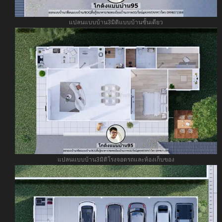
แปลนแบบบ้าน3มิติแบบบ้านชั้นเดียว
แปลนแบบบ้าน3มิติโรงจอดรถและห้องเก็บของ