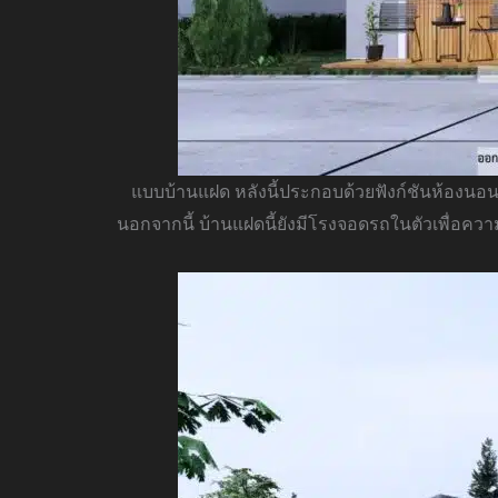
แบบบ้านแฝด หลังนี้ประกอบด้วยฟังก์ชันห้องนอน 2
นอกจากนี้ บ้านแฝดนี้ยังมีโรงจอดรถในตัวเพื่อค