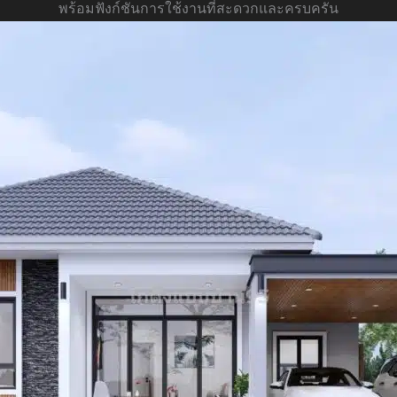
พร้อมฟังก์ชันการใช้งานที่สะดวกและครบครัน